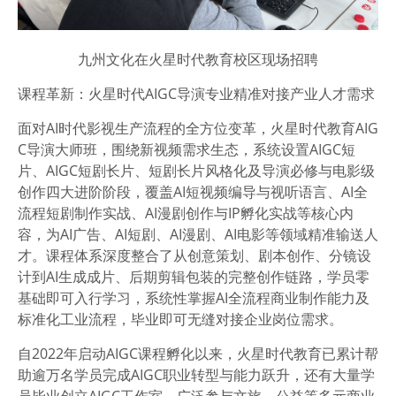
九州文化在火星时代教育校区现场招聘
课程革新：火星时代AIGC导演专业精准对接产业人才需求
面对AI时代影视生产流程的全方位变革，火星时代教育AIG
C导演大师班，围绕新视频需求生态，系统设置AIGC短
片、AIGC短剧长片、短剧长片风格化及导演必修与电影级
创作四大进阶阶段，覆盖AI短视频编导与视听语言、AI全
流程短剧制作实战、AI漫剧创作与IP孵化实战等核心内
容，为AI广告、AI短剧、AI漫剧、AI电影等领域精准输送人
才。课程体系深度整合了从创意策划、剧本创作、分镜设
计到AI生成成片、后期剪辑包装的完整创作链路，学员零
基础即可入行学习，系统性掌握AI全流程商业制作能力及
标准化工业流程，毕业即可无缝对接企业岗位需求。
自2022年启动AIGC课程孵化以来，火星时代教育已累计帮
助逾万名学员完成AIGC职业转型与能力跃升，还有大量学
员毕业创立AIGC工作室，广泛参与文旅、公益等多元商业