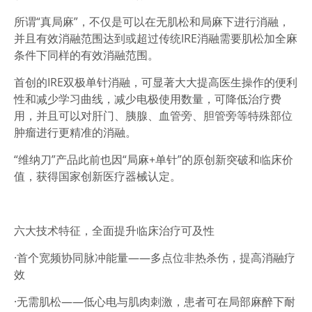
所谓“真局麻”，不仅是可以在无肌松和局麻下进行消融，
并且有效消融范围达到或超过传统IRE消融需要肌松加全麻
条件下同样的有效消融范围。
首创的IRE双极单针消融，可显著大大提高医生操作的便利
性和减少学习曲线，减少电极使用数量，可降低治疗费
用，并且可以对肝门、胰腺、血管旁、胆管旁等特殊部位
肿瘤进行更精准的消融。
“维纳刀”产品此前也因“局麻
+
单针”的原创新突破和临床价
值，获得国家创新医疗器械认定。
六大技术特征，全面提升临床治疗可及性
·首个宽频协同脉冲能量
——多点位非热杀伤，提高消融疗
效
·
无需肌松
——低心电与肌肉刺激，患者可在局部麻醉下耐