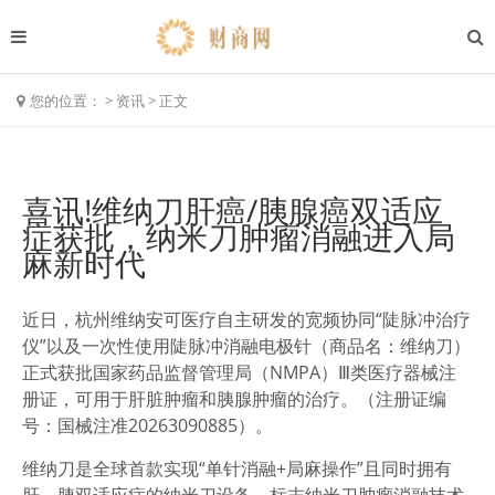
您的位置：
>
资讯
>
正文
喜讯!维纳刀肝癌/胰腺癌双适应
症获批，纳米刀肿瘤消融进入局
麻新时代
近日，杭州维纳安可医疗自主研发的宽频协同“陡脉冲治疗
仪”以及一次性使用陡脉冲消融电极针（
商品名：维纳刀
）
正式获批国家药品监督管理局（NMPA）Ⅲ类医疗器械注
册证，可用于
肝脏肿瘤和胰腺肿瘤
的治疗。（注册证编
号：国械注准20263090885）。
维纳刀是
全球首款
实现
“
单针消融
+
局麻操作
”
且
同时拥有