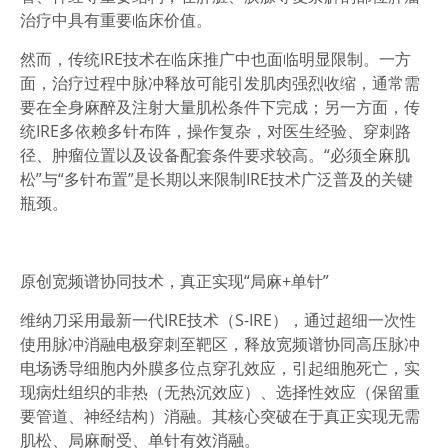
治疗中具有重要临床价值。
然而，传统IRE技术在临床推广中也面临明显限制。一方
面，治疗过程中脉冲释放可能引发肌肉强烈收缩，通常需
要在全身麻醉及注射大量肌松条件下完成；另一方面，传
统IRE多依赖多针布阵，操作复杂，对医生经验、穿刺路
径、肿瘤位置以及设备配套条件要求较高。
“
必须全麻肌
松
”
与
“
多针
布置”是
长期以来限制
IRE
技术
广泛普及的关键
瓶颈
。
原创宽频谱协同技术，
真正实现
“局麻
+
单针”
维纳刀采用最新一代IRE技术（S-IRE），通过超细一次性
使用脉冲消融电极穿刺至靶区，释放宽频谱协同高压脉冲
电场诱导细胞内外膜多位点穿孔效应，引起细胞死亡，实
现病灶组织的非热（无热沉效应）、选择性效应（保留重
要管道、神经结构）消融。
其核心突破在于真正实现
无需
肌松、局麻耐受、单针有效消融
。