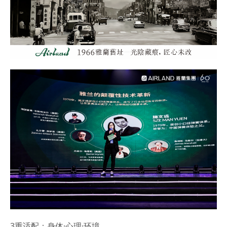
3
重适配：
身体·心理·环境