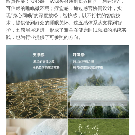
散热性能；
安心感
，从源头材质到长效防护，构建洁净、
可信赖的睡眠微环境；
疗愈感
，通过感官协同设计，实
现“身心同眠”的深度放松；
智护感
，以不打扰的智能技
术，提供恰到好处的睡眠关怀。
这五感体系从支撑到智
护，五感层层递进，形成了雅兰在
健康
睡眠领域的系统实
践，也为行业提供了可参照的方向。