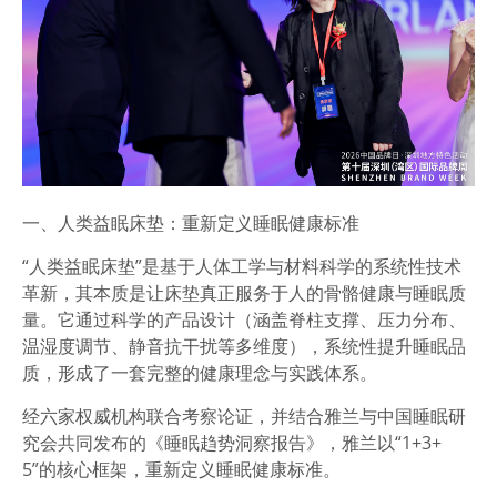
一、
人类益眠床垫
：
重新定义睡眠健康标准
“人类益眠床垫”是基于人体工学与材料科学的系统性技术
革新，其本质是让床垫真正服务于人的骨骼健康与睡眠质
量。它通过科学的产品设计（涵盖脊柱支撑、压力分布、
温湿度调节、静音抗干扰等多维度），系统性提升睡眠品
质，形成了一套完整的健康理念与实践体系。
经六家权威机构联合考察论证，并结合雅兰与中国睡眠研
究会共同发布的《睡眠趋势
洞察
报告》，雅兰以“1+3+
5”的核心框架，重新定义睡眠健康标准。