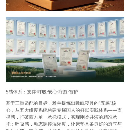
5
感体系：
支撑·呼吸·安心·疗愈·智护
基于三重适配的目标，雅兰提炼出
睡眠寝具的“五感”核
心
，从五大维度系统构建专属国人的好眠实践体系——
支
撑感
，打破西方单一承托模式，实现刚柔并济的精准承
托；
呼吸感
，动态调控温湿度，让床垫具备良好的透气与