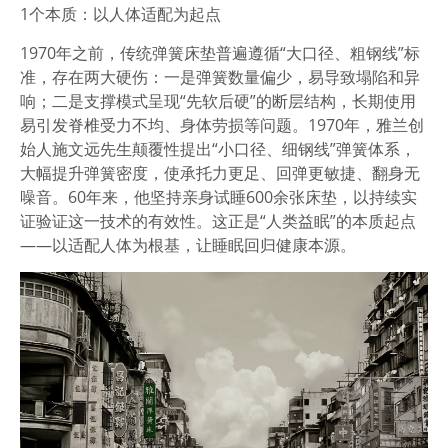
1个本质：
以人体适配为起点
1970年之前，传统弹簧床垫普遍遵循“大口径、粗钢线”标
准，存在两大硬伤：一是弹簧数量偏少，易导致塌陷和异
响；二是支撑模式呈现“先软后硬”的断层结构，长期使用
易引发脊椎受力不均、身体劳损等问题。
1970年，雅兰创
始人施文远先生颠覆性提出“小口径、细钢线”弹簧体系，
大幅提升弹簧密度，使承托力更足、回弹更敏捷、翻身无
噪音。
60年来，他坚持亲身试睡600余张床垫，以持续实
证验证这一技术的有效性。这正是“人类益眠”的本质起点
——以适配人体为根基，让睡眠回归健康本源。