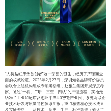
“人类益眠床垫首创者”这一荣誉的诞生，经历了严谨而全
面的权威论证。2026年2月27日，深圳知名品牌评价委员
会联合上述机构组成专项考察组，赴雅兰集团开展深度考
察。通过
“一看、二听、三查、四认”
的严谨流程，实地走
访雅兰工业印记馆及惠州平潭4.0智造产业园，系统听取企
业技术研发与质量管控体系汇报，重点核查核心技术成果
及实证资料——
从技术、历史、生产、标准等维度确认了